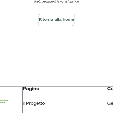
foe(...).replaceAll is not a function
Ritorna alla home
Pagine
Co
Il Progetto
Ge