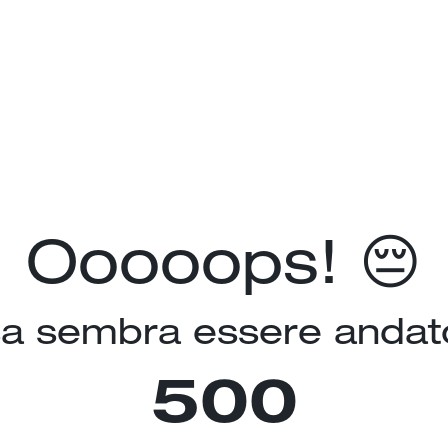
Ooooops! 😔
a sembra essere andato
500